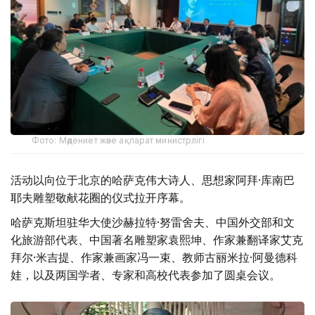
Фото: Мәдениет және ақпарат министрлігі
活动以向位于北京的哈萨克伟大诗人、思想家阿拜·库南巴
耶夫雕塑敬献花圈的仪式拉开序幕。
哈萨克斯坦驻华大使沙赫拉特·努雷舍夫、中国外交部和文
化旅游部代表、中国著名雕塑家袁熙坤、作家兼翻译家艾克
拜尔·米吉提、作家兼画家冯一束、教师古丽米拉·阿曼德科
娃，以及两国学者、专家和高校代表参加了圆桌会议。