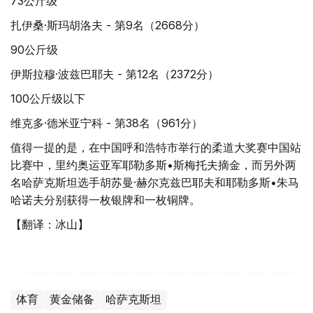
73公斤级
扎伊桑·斯玛胡洛夫 - 第9名（2668分）
90公斤级
伊斯拉穆·波兹巴耶夫 - 第12名（2372分）
100公斤级以下
维克多·德米亚宁科 - 第38名（961分）
值得一提的是，在中国呼和浩特市举行的柔道大奖赛中国站
比赛中，里约奥运亚军耶勒多斯•斯梅托夫摘金，而另外两
名哈萨克斯坦选手胡苏曼·赫尔克兹巴耶夫和耶勒多斯•朱马
哈诺夫分别获得一枚银牌和一枚铜牌。
【翻译：冰山】
体育
黄金储备
哈萨克斯坦