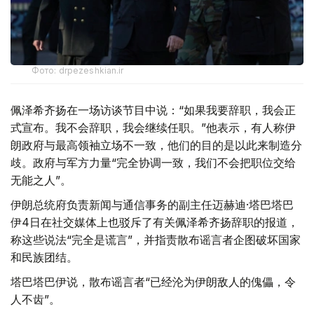
Фото: drpezeshkian.ir
佩泽希齐扬在一场访谈节目中说：“如果我要辞职，我会正
式宣布。我不会辞职，我会继续任职。”他表示，有人称伊
朗政府与最高领袖立场不一致，他们的目的是以此来制造分
歧。政府与军方力量“完全协调一致，我们不会把职位交给
无能之人”。
伊朗总统府负责新闻与通信事务的副主任迈赫迪·塔巴塔巴
伊4日在社交媒体上也驳斥了有关佩泽希齐扬辞职的报道，
称这些说法“完全是谎言”，并指责散布谣言者企图破坏国家
和民族团结。
塔巴塔巴伊说，散布谣言者“已经沦为伊朗敌人的傀儡，令
人不齿”。