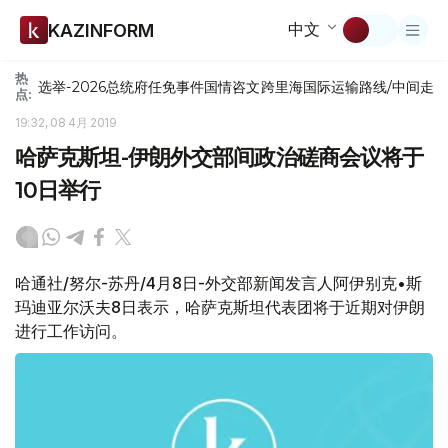
中文
KAZINFORM
热
选举-2026
总统府
任免
事件
国情咨文
跨里海国际运输路线/中间走
点:
19:32, 08 4月 2019
哈萨克斯坦-伊朗外交部间政治磋商会议将于
10日举行
哈通社/努尔-苏丹/4月8日-外交部新闻发言人阿伊别克•斯
玛迪亚尔沃夫8日表示，哈萨克斯坦代表团将于近期对伊朗
进行工作访问。