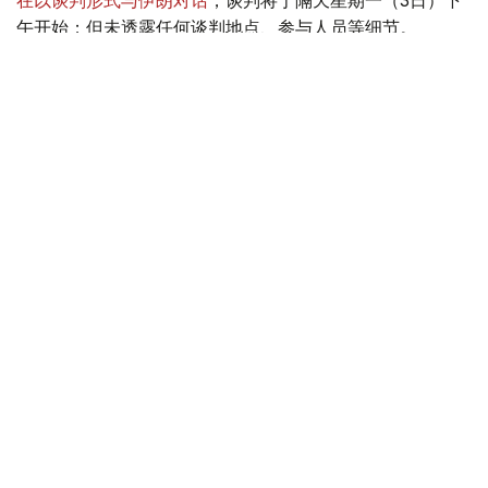
午开始；但未透露任何谈判地点、参与人员等细节。
面对记者提问是否为伊朗达成协议设定期限，特朗普拒绝回
答，只说：“我宁可达成协议吗？我是不想杀人，因为很多
人会死，我不希望这样。”
特朗普星期六在社交媒体上宣布，应伊朗和其他中东国家要
求，
暂缓对伊朗的新一轮打击
。他星期天称，这原本会是自
二战以来规模最大的袭击行动，“我们一切准备就绪，但当
盟友要求我们取消计划时，我们说‘好吧，让我们再看看’”。
特朗普说，沙特阿拉伯、阿联酋、卡塔尔等盟友要求取消空
袭，是因为认为美伊可以就霍尔木兹海峡问题与伊朗无核化
达成协议。
美国
国际
伊朗
木合塔尔 哈力木拉