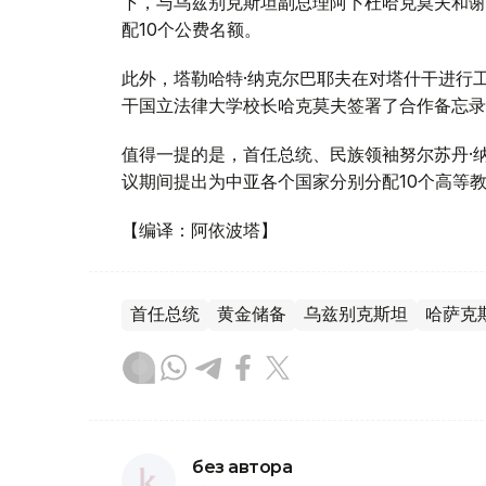
下，与乌兹别克斯坦副总理阿卜杜哈克莫夫和谢
配10个公费名额。
此外，塔勒哈特·纳克尔巴耶夫在对塔什干进行
干国立法律大学校长哈克莫夫签署了合作备忘录
值得一提的是，首任总统、民族领袖努尔苏丹·
议期间提出为中亚各个国家分别分配10个高等
【编译：阿依波塔】
首任总统
黄金储备
乌兹别克斯坦
哈萨克
без автора