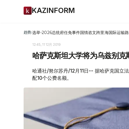
KAZINFORM
选举-2026
总统府
任免
事件
国情咨文
跨里海国际运输路
趋势:
12:45, 11 12月 2019
哈萨克斯坦大学将为乌兹别克
哈通社/努尔苏丹/12月11日-- 据哈萨克
配10个公费名额。