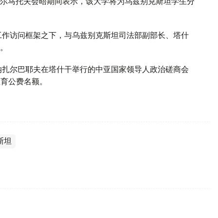
尔马托夫会晤期间表示，该大学将为乌兹别克斯坦学生分
工作访问框架之下，与乌兹别克斯坦司法部副部长、塔什
。
纳扎尔巴耶夫在塔什干举行的中亚国家领导人政治磋商会
教育公费名额。
斯坦