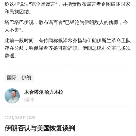
称这些说法“完全是谎言”，并指责散布谣言者企图破坏国家
和民族团结。
塔巴塔巴伊说，散布谣言者“已经沦为伊朗敌人的傀儡，令
人不齿”。
此前一段时间，有传闻称佩泽希齐扬与伊朗伊斯兰革命卫队
存在分歧，称佩泽希齐扬可能辞职。伊朗总统办公室已多次
辟谣。
国际
伊朗
木合塔尔 哈力木拉
编译
22:51, 03 8月 2026
伊朗否认与美国恢复谈判