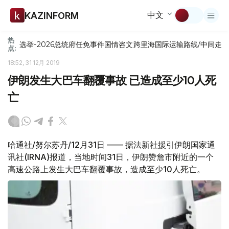
中文
KAZINFORM
热
选举-2026
总统府
任免
事件
国情咨文
跨里海国际运输路线/中间走
点:
18:52, 31 12月 2019
伊朗发生大巴车翻覆事故 已造成至少10人死
亡
哈通社/努尔苏丹/12月31日 —— 据法新社援引伊朗国家通
讯社(IRNA)报道，当地时间31日，伊朗赞詹市附近的一个
高速公路上发生大巴车翻覆事故，造成至少10人死亡。