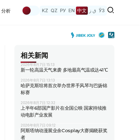
KZ
QZ
РУ
EN
中文
ق ز
ЎЗ
分析
相关新闻
2026年8月7日 15:13
新一轮高温天气来袭 多地最高气温或达41℃
2026年8月7日 13:13
哈萨克斯坦将首次举办世界手风琴与巴扬锦
标赛
2026年8月7日 12:32
上半年6部国产影片在全国公映 国家持续推
动电影产业发展
2026年8月7日 09:12
阿斯塔纳动漫展业余Cosplay大赛揭晓获奖
者