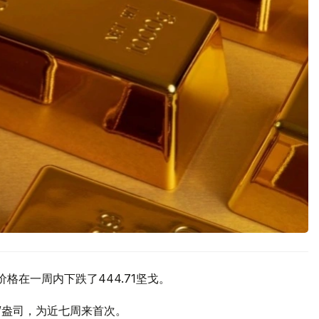
价格在一周内下跌了444.71坚戈。
元/盎司，为近七周来首次。