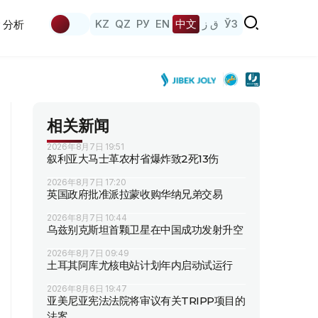
KZ
QZ
РУ
EN
中文
ق ز
ЎЗ
分析
相关新闻
2026年8月7日 19:51
叙利亚大马士革农村省爆炸致2死13伤
2026年8月7日 17:20
英国政府批准派拉蒙收购华纳兄弟交易
2026年8月7日 10:44
乌兹别克斯坦首颗卫星在中国成功发射升空
2026年8月7日 09:49
土耳其阿库尤核电站计划年内启动试运行
2026年8月6日 19:47
亚美尼亚宪法法院将审议有关TRIPP项目的
法案