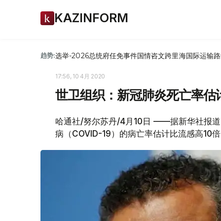
KAZINFORM
选举-2026
总统府
任免
事件
国情咨文
跨里海国际运输路
趋势:
17:56, 10 4月 2020
世卫组织：新冠肺炎死亡率估计
哈通社/努尔苏丹/4月10日 ——据新华社报
病（COVID-19）的病亡率估计比流感高10