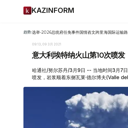
KAZINFORM
选举-2026
总统府
任免
事件
国情咨文
跨里海国际运输路
趋势:
09:13, 09 3月 2021
意大利埃特纳火山第10次喷发
哈通社/努尔苏丹/3月9日 -- 当地时间3
喷发，岩浆顺着东侧瓦莱·德尔博夫(Valle d