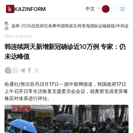
中文
KAZINFORM
热
选举-2026
总统府
任免
事件
国情咨文
跨里海国际运输路线/中间走
点:
15:51, 17 2月 2022
韩连续两天新增新冠确诊近10万例 专家：仍
未达峰值
哈通社/努尔苏丹/2月17日-- 据中新网报道，韩国政府17日
上午召开日常生活恢复支援委员会会议，就奥密克戎变异毒
株应对体系进行评估。