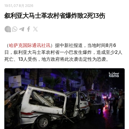
19:51, 07 8月 2026
叙利亚大马士革农村省爆炸致2死13伤
（
哈萨克国际通讯社讯
）据中新社报道，当地时间8月6
日，叙利亚大马士革农村省一小巴发生爆炸，造成至少2人
死亡、13人受伤，地方政府将此次袭击定性为恐袭。