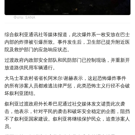
Фото: SANA
综合叙利亚通讯社等媒体报道，此次爆炸系一枚安放在巴士
内部的炸弹被引爆所致。事件发生后，卫生部已提升附近医
院及救护部门的应急响应状态。
过渡政府内政部安全部队和民防部门已控制现场，并重新开
放道路供民用车辆通行。
大马士革农村省省长阿米尔·谢赫表示，这起恐怖爆炸事件
的所有涉案人员都难逃法律严惩，此类恐怖主义行径不会破
坏叙利亚团结。
叙利亚过渡政府外长希巴尼通过社交媒体发文谴责此次袭
击，他表示，针对平民的袭击和破坏安全稳定的企图，阻挡
不了叙利亚国家建设。叙利亚将继续保护民众，追查涉案人
员。