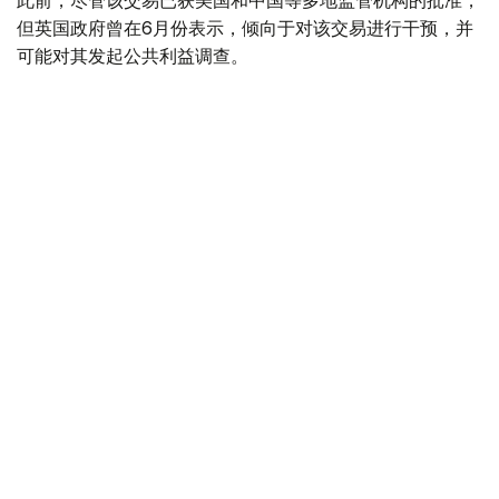
此前，尽管该交易已获美国和中国等多地监管机构的批准，
但英国政府曾在6月份表示，倾向于对该交易进行干预，并
可能对其发起公共利益调查。
政府指出，派拉蒙天舞首席执行官埃里森（David Ellison）
所提供的保证，已解决英国文化、媒体和体育大臣南迪
（Lisa Nandy）的担忧，这些保证将转化为具有法律约束
力的承诺。
政府指出，派拉蒙已同意，合并后集团在英国的有线电视和
点播服务将保留各自独立的编辑自主权。
政府补充称，派拉蒙旗下的英国“第五频道”（Channel 5）
新闻业务，在编辑权上将与CNN国际台（CNN
International）和哥伦比亚广播公司新闻台（CBS News）
保持独立。
派拉蒙对这一决定表示欢迎，称这为完成该交易的“重要里
程碑”。
交易将无需在英国接受漫长审查