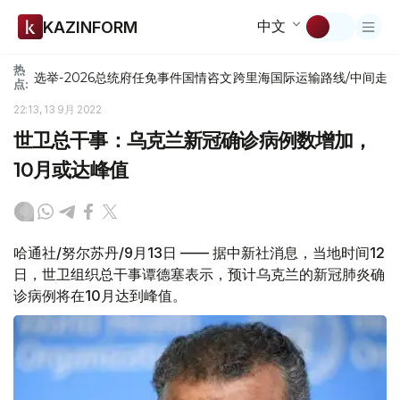
中文
KAZINFORM
热
选举-2026
总统府
任免
事件
国情咨文
跨里海国际运输路线/中间走
点:
22:13, 13 9月 2022
世卫总干事：乌克兰新冠确诊病例数增加，
10月或达峰值
哈通社/努尔苏丹/9月13日 —— 据中新社消息，当地时间12
日，世卫组织总干事谭德塞表示，预计乌克兰的新冠肺炎确
诊病例将在10月达到峰值。