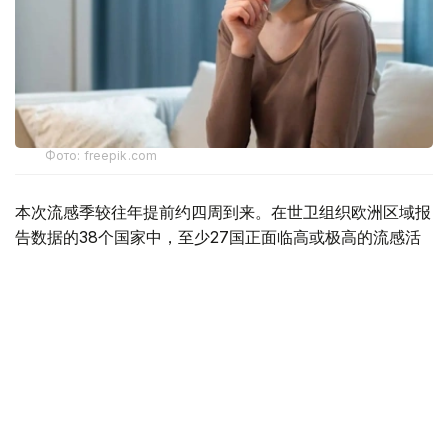
Фото: freepik.com
本次流感季较往年提前约四周到来。在世卫组织欧洲区域报
告数据的38个国家中，至少27国正面临高或极高的流感活
跃水平。
在爱尔兰、吉尔吉斯斯坦、黑山、塞尔维亚、斯洛文尼亚及
英国六国，接受流感样症状检测的患者中超过半数确诊感染
流感病毒。
世卫组织欧洲区域主任克鲁格指出，新型流感毒株——
AH3N2亚型流感病毒——正成为当前感染的主要致病原，
虽然尚无证据显示其致病严重程度有所增加。这一季节性流