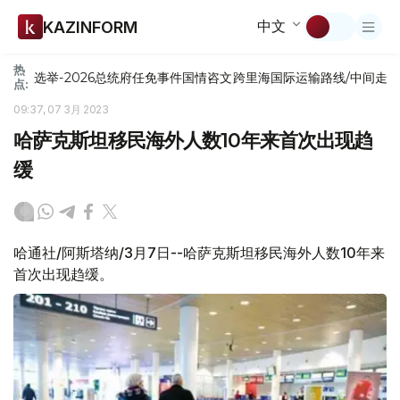
中文
KAZINFORM
热
选举-2026
总统府
任免
事件
国情咨文
跨里海国际运输路线/中间走
点:
09:37, 07 3月 2023
哈萨克斯坦移民海外人数10年来首次出现趋
缓
哈通社/阿斯塔纳/3月7日--哈萨克斯坦移民海外人数10年来
首次出现趋缓。