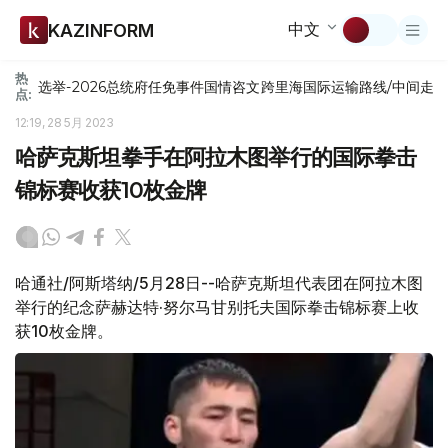
中文
KAZINFORM
热
选举-2026
总统府
任免
事件
国情咨文
跨里海国际运输路线/中间走
点:
12:19, 28 5月 2023
哈萨克斯坦拳手在阿拉木图举行的国际拳击
锦标赛收获10枚金牌
哈通社/阿斯塔纳/5月28日--哈萨克斯坦代表团在阿拉木图
举行的纪念萨赫达特·努尔马甘别托夫国际拳击锦标赛上收
获10枚金牌。