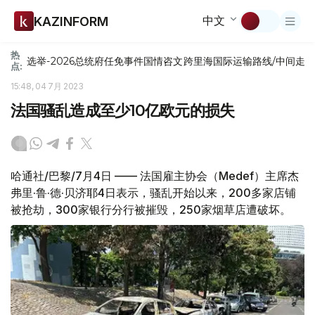
中文
KAZINFORM
热
选举-2026
总统府
任免
事件
国情咨文
跨里海国际运输路线/中间走
点:
15:48, 04 7月 2023
法国骚乱造成至少10亿欧元的损失
哈通社/巴黎/7月4日 —— 法国雇主协会（Medef）主席杰
弗里·鲁·德·贝济耶4日表示，骚乱开始以来，200多家店铺
被抢劫，300家银行分行被摧毁，250家烟草店遭破坏。