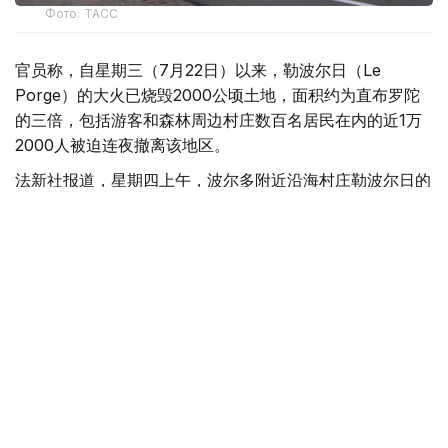
Фото: ТАСС
官员称，自星期三（7月22日）以来，勒波尔日（Le
Porge）的大火已烧毁2000公顷土地，面积约为直布罗陀
的三倍，包括游客和森林周边村庄数百名居民在内的近1万
2000人被迫连夜撤离该地区。
法新社报道，星期四上午，波尔多附近沿海村庄勒波尔日的
天空一片橙色。
数百名消防员正在奋力扑救这场大火。大火于星期三中午前
后燃起，迅速蔓延至茂密的松树林，部分区域火焰高达10
米。
来自波尔多（Bordeaux）的度假者朱莉·伦纳德星期三告诉
法新社记者：“下午时分，我们看到一团巨大的黑烟笼罩天
空。”
勒波尔日市长马歇尔·扎尼内蒂指出，这场大火似乎是由一
台清扫灌木的机器引起的。