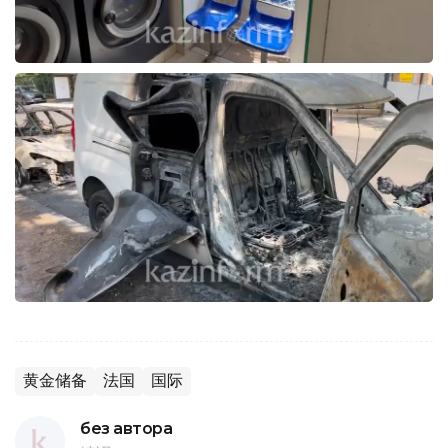
黄金储备
法国
国际
без автора