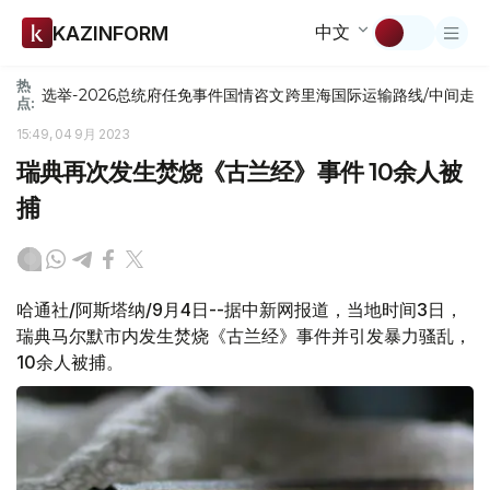
中文
KAZINFORM
热
选举-2026
总统府
任免
事件
国情咨文
跨里海国际运输路线/中间走
点:
15:49, 04 9月 2023
瑞典再次发生焚烧《古兰经》事件 10余人被
捕
哈通社/阿斯塔纳/9月4日--据中新网报道，当地时间3日，
瑞典马尔默市内发生焚烧《古兰经》事件并引发暴力骚乱，
10余人被捕。