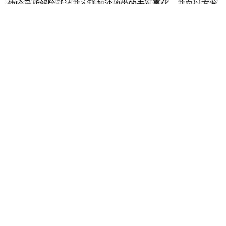
使哈马斯解除武装并实现加沙地带的去军事化，并向以方发
送了一份协议草案，但以方并未对此表示赞同。
此外，内塔尼亚胡强调：“这不是我们的草案。我们已经提
交了修改意见。顺便说一句，我们是在媒体对此事展开大肆
宣传之前就提交了意见。这就是我们的立场。”
美国总统特朗普7月30日在社交媒体发文称，美国发起的所
谓“和平委员会”已达成一项关于“全面解除”巴勒斯坦伊斯兰
抵抗运动（哈马斯）武装的协议。该协议将分阶段实施，随
着哈马斯解除武装的进程完成，以色列军队将逐步撤出加沙
地带。哈马斯7月31日表示，该组织同意将移交武器相关议
题纳入加沙停火协议框架，但这与以色列停止一切形式的侵
略并从加沙地带撤军等条件挂钩，并以此为前提。
美国
国际
以色列
木合塔尔 哈力木拉
编译