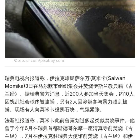
Фото: shzern/pixabay.com
瑞典电视台报道称，伊拉克难民萨尔万·莫米卡(Salwan
Momika)3日在马尔默市组织集会并焚烧伊斯兰教典籍《古
兰经》。据瑞典警方消息，近200人参加当天集会，约10人
因扰乱社会秩序被逮捕，另有2人因涉嫌参与暴力骚乱被
捕。现场有人向莫米卡投掷石块，气氛紧张。
法新社报道称，莫米卡此前曾策划过多起类似焚烧事件。他
曾于今年6月在瑞典首都斯德哥尔摩一座清真寺前焚烧《古
兰经》，7月在伊拉克驻瑞典大使馆前焚烧《古兰经》和伊