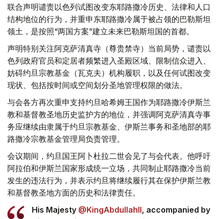
联合声明谴责以色列试图改变东耶路撒冷历史、法律和人口
结构地位的行为，并重申东耶路撒冷属于被占领的巴勒斯坦
领土，是按照“两国方案”建立未来巴勒斯坦国的首都。
声明特别关注阿克萨清真寺（尊贵禁寺）当前局势，谴责以
色列政府官员和定居者频繁进入圣殿区域、限制信众进入、
妨碍约旦宗教基金（瓦克夫）机构履职，以及任何试图改变
现状、包括按时间或空间划分圣地管理权限的做法。
与会各方再次重申支持约旦哈希姆王国作为耶路撒冷伊斯兰
教和基督教圣地历史监护方的地位，并强调阿克萨清真寺事
务应继续由隶属于约旦宗教基金、伊斯兰事务和圣地部的耶
路撒冷宗教基金管理局负责管理。
会议期间，约旦国王阿卜杜拉二世会见了与会代表。他呼吁
阿拉伯和伊斯兰国家形成统一立场，共同制止耶路撒冷当前
发生的违法行为，并表示约旦将继续履行其在保护伊斯兰教
和基督教圣地方面的历史和法律责任。
His Majesty
@KingAbdullahII
, accompanied by