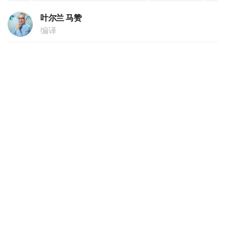
叶尔兰 马赞
编译
15:10, 25 7月 2026
叶尔兰·卡林：总统交办任务完成 曼格斯套岩
洞清真寺列入《世界遗产名录》
（哈萨克国际通讯社讯）哈萨克斯坦总统办公厅第一副主任
叶尔兰·卡林表示，在哈斯穆-卓玛尔特·托卡耶夫总统的倡议
和直接支持下，曼格斯套州五座岩洞清真寺正式列入联合国
教科文组织（UNESCO）《世界遗产名录》，总统交办的
申遗任务已顺利完成。