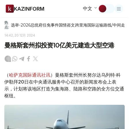
中文
KAZINFORM
热
选举-2026
总统府
任免
事件
国情咨文
跨里海国际运输路线/中间走
点:
14:42, 20 12月 2024
曼格斯套州拟投资10亿美元建造大型空港
（
哈萨克国际通讯社讯
）曼格斯套州州长努尔达乌列特·科
伊勒拜20日在中央通讯服务中心召开的新闻发布会上表
示，计划将该地区打造为集海路、陆路和空路的全方位交通
枢纽。