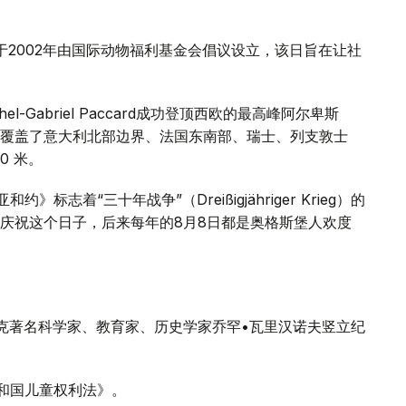
于2002年由国际动物福利基金会倡议设立，该日旨在让社
chel-Gabriel Paccard成功登顶西欧的最高峰阿尔卑斯
覆盖了意大利北部边界、法国东南部、瑞士、列支敦士
0 米。
标志着“三十年战争”（Dreißigjähriger Krieg）的
庆祝这个日子，后来每年的8月8日都是奥格斯堡人欢度
萨克著名科学家、教育家、历史学家乔罕•瓦里汉诺夫竖立纪
共和国儿童权利法》。