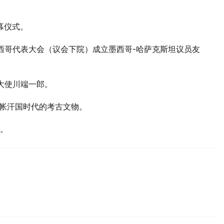
幕仪式。
墨西哥代表大会（议会下院）成立墨西哥-哈萨克斯坦议员友
哈大使川端一郎。
金帐汗国时代的考古文物。
部。