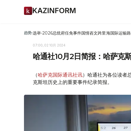
KAZINFORM
选举-2026
总统府
任免
事件
国情咨文
跨里海国际运输路
趋势:
07:00, 02 10月 2024
哈通社10月2日简报：哈萨克
（
哈萨克国际通讯社讯
）哈通社为各位读者总
克斯坦历史上的重要事件纪录简报。