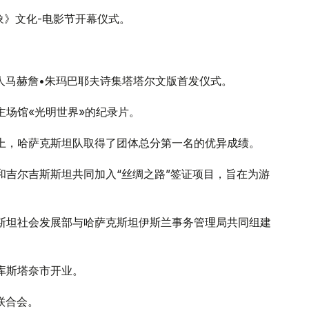
象》文化-电影节开幕仪式。
诗人马赫詹•朱玛巴耶夫诗集塔塔尔文版首发仪式。
主场馆«光明世界»的纪录片。
赛上，哈萨克斯坦队取得了团体总分第一名的优异成绩。
疆和吉尔吉斯斯坦共同加入“丝绸之路”签证项目，旨在为游
克斯坦社会发展部与哈萨克斯坦伊斯兰事务管理局共同组建
在库斯塔奈市开业。
联合会。