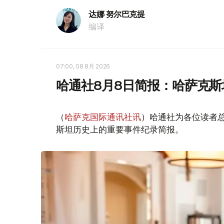
达娜 努尔巴克提
编译
07:00, 08 8月 2026
哈通社8月8日简报：哈萨克
（
哈萨克国际通讯社讯
）哈通社为各位读者
斯坦历史上的重要事件纪录简报。