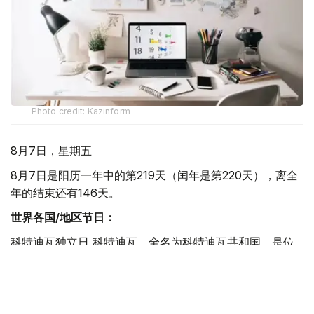
Photo credit: Kazinform
8月7日，星期五
8月7日是阳历一年中的第219天（闰年是第220天），离全
年的结束还有146天。
世界各国/地区节日：
科特迪瓦独立日 科特迪瓦，全名为科特迪瓦共和国，是位
于西非的国家，东接加纳，南临几内亚湾，西及利比里亚和
几内亚，北邻马里、布基纳法索。科特迪瓦于1960年8月7
日获得独立。