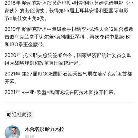
2018年 哈萨克斯坦演员萨玛勒•叶斯利亚莫娃凭借电影《小
家伙》的出色演技，获得第55届土耳其安塔利亚国际电影
节«最佳女主角»奖。
2019年 哈萨克斯坦中量级拳手根纳季•戈洛夫金12回合点数
击败乌克兰拳手谢尔盖·德列维亚琴科，再次夺得中量级IBF
和IBO拳王金腰带。
2020年 托卡耶夫总统签署命令，国家经济部统计委员会重
组为战略规划和改革署国家统计局。
2021年 第27届KIOGE国际石油天然气展在哈萨克斯坦首都
开幕。
2021年 «中亚-欧盟»民间论坛在阿拉木图拉开帷幕。
哈通社简报
木合塔尔 哈力木拉
编译