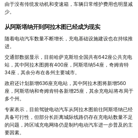
由于没有传统发动机和变速箱，车辆日常维护费用也明显减
少。
从阿斯塔纳开到阿拉木图已经成为现实
随着电动汽车数量不断增长，充电基础设施建设也在持续推
进。
交通部数据显示，目前哈萨克斯坦全国共有642座公共充电
站，其中阿拉木图拥有400座，阿斯塔纳54座，奇姆肯特
34座，其余分布在各州主要城市。
政府还计划新增636座充电站，其中阿拉木图将新增560
座，阿斯塔纳和奇姆肯特各新增25座，其余充电站将布局于
多个州。
专家表示，目前驾驶电动汽车从阿拉木图前往阿斯塔纳已经
具备可行性，但部分长距离城际线路仍存在充电站数量不足
的问题，跨区域充电网络仍是制约电动汽车进一步普及的主
要因素。