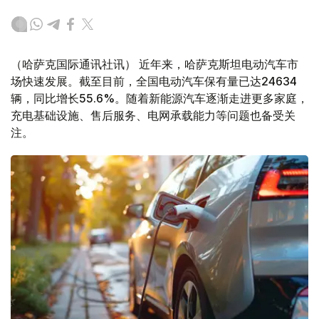
（哈萨克国际通讯社讯） 近年来，哈萨克斯坦电动汽车市
场快速发展。截至目前，全国电动汽车保有量已达24634
辆，同比增长55.6%。随着新能源汽车逐渐走进更多家庭，
充电基础设施、售后服务、电网承载能力等问题也备受关
注。