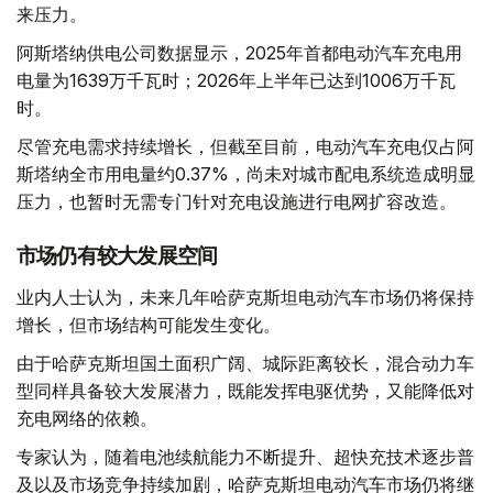
来压力。
阿斯塔纳供电公司数据显示，2025年首都电动汽车充电用
电量为1639万千瓦时；2026年上半年已达到1006万千瓦
时。
尽管充电需求持续增长，但截至目前，电动汽车充电仅占阿
斯塔纳全市用电量约0.37%，尚未对城市配电系统造成明显
压力，也暂时无需专门针对充电设施进行电网扩容改造。
市场仍有较大发展空间
业内人士认为，未来几年哈萨克斯坦电动汽车市场仍将保持
增长，但市场结构可能发生变化。
由于哈萨克斯坦国土面积广阔、城际距离较长，混合动力车
型同样具备较大发展潜力，既能发挥电驱优势，又能降低对
充电网络的依赖。
专家认为，随着电池续航能力不断提升、超快充技术逐步普
及以及市场竞争持续加剧，哈萨克斯坦电动汽车市场仍将继