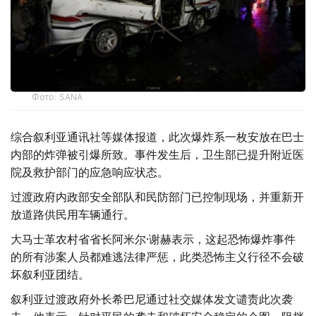
Фото: SANA
综合叙利亚通讯社等媒体报道，此次爆炸系一枚安放在巴士
内部的炸弹被引爆所致。事件发生后，卫生部已提升附近医
院及救护部门的应急响应状态。
过渡政府内政部安全部队和民防部门已控制现场，并重新开
放道路供民用车辆通行。
大马士革农村省省长阿米尔·谢赫表示，这起恐怖爆炸事件
的所有涉案人员都难逃法律严惩，此类恐怖主义行径不会破
坏叙利亚团结。
叙利亚过渡政府外长希巴尼通过社交媒体发文谴责此次袭