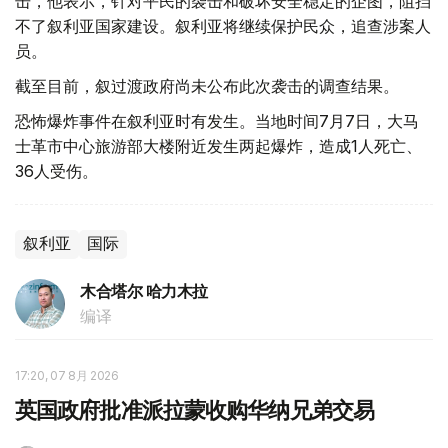
击，他表示，针对平民的袭击和破坏安全稳定的企图，阻挡
不了叙利亚国家建设。叙利亚将继续保护民众，追查涉案人
员。
截至目前，叙过渡政府尚未公布此次袭击的调查结果。
恐怖爆炸事件在叙利亚时有发生。当地时间7月7日，大马
士革市中心旅游部大楼附近发生两起爆炸，造成1人死亡、
36人受伤。
叙利亚
国际
木合塔尔 哈力木拉
编译
17:20, 07 8月 2026
英国政府批准派拉蒙收购华纳兄弟交易