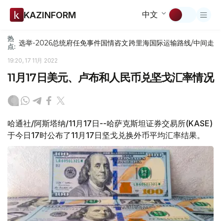
中文
KAZINFORM
热
选举-2026
总统府
任免
事件
国情咨文
跨里海国际运输路线/中间走
点:
19:20, 17 11月 2022
11月17日美元、卢布和人民币兑坚戈汇率情况
哈通社/阿斯塔纳/11月17日--哈萨克斯坦证券交易所(KASE)
于今日17时公布了11月17日坚戈兑换外币平均汇率结果。