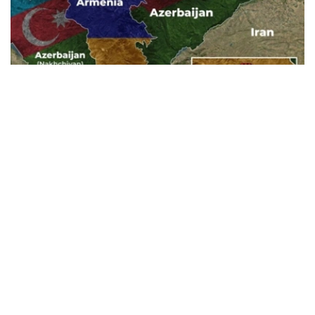
Фото: Baku.ws
亚美尼亚宪法法院称，此案将以书面形式审理。
亚美尼亚政府已将《亚美尼亚与美国在TRIPP项目框架下的
战略合作框架协议》提交宪法法院，以审查其合宪性。宪法
法院作出裁决后，该文件或将提交国民议会批准。
据悉，美国已为TRIPP项目的筹备阶段投资1.4亿美元。
美国
国际
亚美尼亚