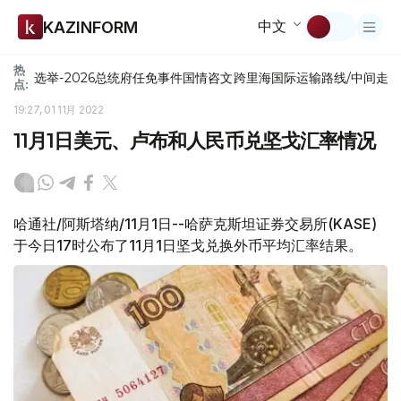
中文
KAZINFORM
热
选举-2026
总统府
任免
事件
国情咨文
跨里海国际运输路线/中间走
点:
19:27, 01 11月 2022
11月1日美元、卢布和人民币兑坚戈汇率情况
哈通社/阿斯塔纳/11月1日--哈萨克斯坦证券交易所(KASE)
于今日17时公布了11月1日坚戈兑换外币平均汇率结果。