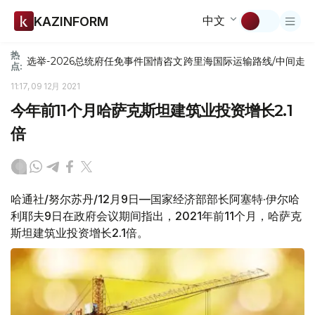
中文
KAZINFORM
热
选举-2026
总统府
任免
事件
国情咨文
跨里海国际运输路线/中间走
点:
11:17, 09 12月 2021
今年前11个月哈萨克斯坦建筑业投资增长2.1
倍
哈通社/努尔苏丹/12月9日—国家经济部部长阿塞特·伊尔哈
利耶夫9日在政府会议期间指出，2021年前11个月，哈萨克
斯坦建筑业投资增长2.1倍。