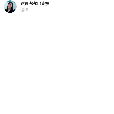
达娜 努尔巴克提
编译
22:24, 07 8月 2026
哈总检察院查处从中国非法运输商品的走私
犯罪团伙
（
哈萨克国际通讯社讯
）哈萨克斯坦总检察院日前查处一个
专门从事经济走私活动的有组织犯罪团伙。