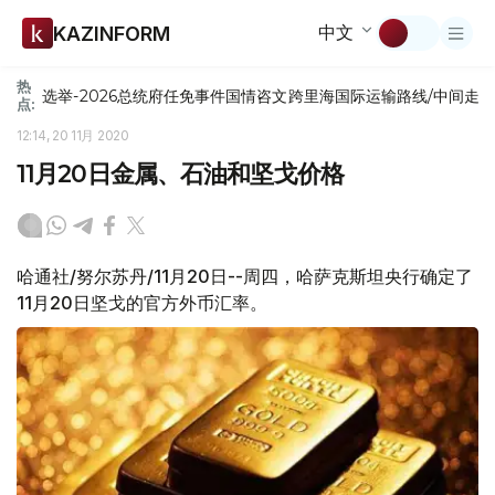
中文
KAZINFORM
热
选举-2026
总统府
任免
事件
国情咨文
跨里海国际运输路线/中间走
点:
12:14, 20 11月 2020
11月20日金属、石油和坚戈价格
哈通社/努尔苏丹/11月20日--周四，哈萨克斯坦央行确定了
11月20日坚戈的官方外币汇率。