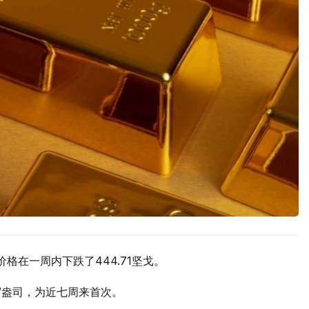
价格在一周内下跌了444.71坚戈。
元/盎司，为近七周来首次。