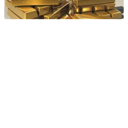
Фото: Pixabay
据哈萨克斯坦国家银行公布的数据，目前1克黄金价格为
61889.33坚戈。
相比一周前的61925.12坚戈，每克下跌35.79坚戈。
世界黄金协会数据显示，2026年上半年国际黄金市场波动
明显。今年1月，国际金价曾12次刷新历史纪录，最高升至
每金衡盎司5405美元；但到6月，金价一度回落至每金衡盎
司4002美元。
世界黄金协会表示，下半年黄金价格走势将主要受到地缘政
治局势、利率变化以及投资者市场情绪等因素影响。