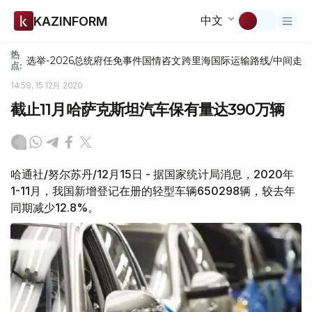
中文
KAZINFORM
热
选举-2026
总统府
任免
事件
国情咨文
跨里海国际运输路线/中间走
点:
14:59, 15 12月 2020
截止11月哈萨克斯坦汽车保有量达390万辆
哈通社/努尔苏丹/12月15日 - 据国家统计局消息，2020年
1-11月，我国新增登记在册的轻型车辆650298辆，较去年
同期减少12.8%。