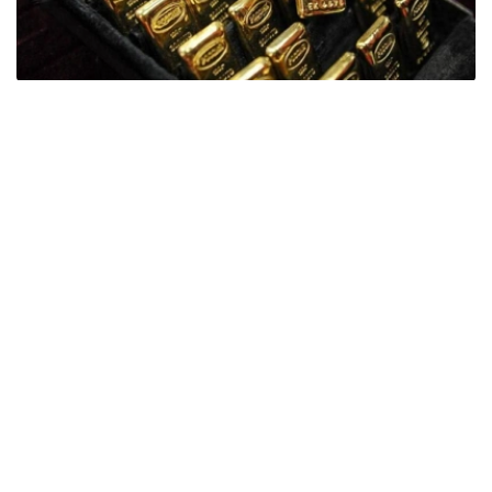
Фото: ӨзА
季度报告显示，哈萨克斯坦国家银行黄金储备增加了15吨。
波兰是2026年第二季度最大的黄金买家。该国在2026年第
二季度增加了51吨黄金储备。
中国购买了33吨黄金，乌兹别克斯坦购买了16吨，哈萨克
斯坦购买了15吨。约旦和捷克共和国的中央银行也分别增加
了6吨黄金储备。
全球各国央行在第二季度共购买了约289吨黄金，比2025年
同期增长了62%。去年同期，黄金购买量约为178吨。
世界黄金协会称，黄金需求的增长受到地缘政治不确定性、
本季度贵金属价格下跌，以及各国寻求国际储备多元化等因
素的影响。