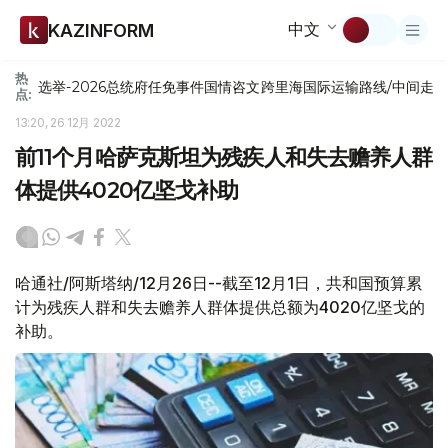
中文
KAZINFORM
热
选举-2026
总统府
任免
事件
国情咨文
跨里海国际运输路线/中间走
点:
13:20, 26 12月 2022
前11个月哈萨克斯坦为残疾人和失去赡养人群
体提供4020亿坚戈补助
哈通社/阿斯塔纳/12月26日--截至12月1日，共和国预算累
计为残疾人群和失去赡养人群体提供总额为4020亿坚戈的
补助。