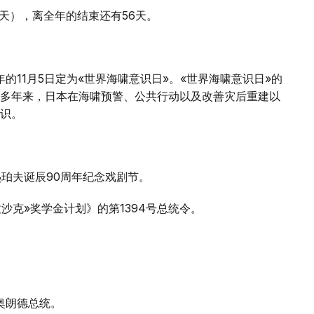
10天），离全年的结束还有56天。
年的11月5日定为«世界海啸意识日»。«世界海啸意识日»的
多年来，日本在海啸预警、公共行动以及改善灾后重建以
识。
热珀夫诞辰90周年纪念戏剧节。
拉沙克»奖学金计划》的第1394号总统令。
见奥朗德总统。