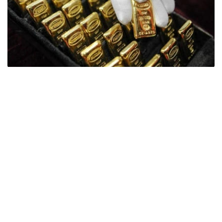
Фото: ӨзА
季度报告显示，哈萨克斯坦国家银行黄金储备增加了15吨。
波兰是2026年第二季度最大的黄金买家。该国在2026年第
二季度增加了51吨黄金储备。
中国购买了33吨黄金，乌兹别克斯坦购买了16吨，哈萨克
斯坦购买了15吨。约旦和捷克共和国的中央银行也分别增加
了6吨黄金储备。
全球各国央行在第二季度共购买了约289吨黄金，比2025年
同期增长了62%。去年同期，黄金购买量约为178吨。
世界黄金协会称，黄金需求的增长受到地缘政治不确定性、