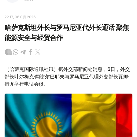
22:17, 06 8月 2026
哈萨克斯坦外长与罗马尼亚代外长通话 聚焦
能源安全与经贸合作
（哈萨克国际通讯社讯）据外交部新闻处消息，6日，外交
部长叶尔梅克·阔谢尔巴耶夫与罗马尼亚代理外交部长瓦娜·
措尤举行电话会谈。