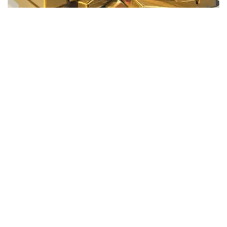
Фото: Pixabay
据哈萨克斯坦国家银行公布的数据，目前1克黄金价格为
61889.33坚戈。
相比一周前的61925.12坚戈，每克下跌35.79坚戈。
世界黄金协会数据显示，2026年上半年国际黄金市场波动
明显。今年1月，国际金价曾12次刷新历史纪录，最高升至
每金衡盎司5405美元；但到6月，金价一度回落至每金衡盎
司4002美元。
世界黄金协会表示，下半年黄金价格走势将主要受到地缘政
治局势、利率变化以及投资者市场情绪等因素影响。
在当前市场环境保持不变的情况下，预计到今年年底，国际
金价将围绕每金衡盎司4100美元上下约5%的区间波动。