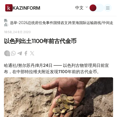
中文
KAZINFORM
热
选举-2026
总统府
任免
事件
国情咨文
跨里海国际运输路线/中间走
点:
18:58, 24 8月 2020
以色列出土1100年前古代金币
哈通社/努尔苏丹/8月24日 —— 以色列古物管理局日前宣
布，在中部特拉维夫附近发现1100年前的古代金币。