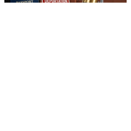
Фото: Kazinform
根据新修订的《俄罗斯联邦行政违法法典》，外国公民实施
相关行政违法行为时，除罚款外，还可能被处以行政驱逐出
境处罚。
根据法律规定，外国公民如参与未经批准的集会活动，以及
实施拒不服从执法人员、轻微流氓行为、妨碍道路交通、歧
视行为、在边境地区拒不服从管理等行政违法行为，均可能
面临被驱逐出境。
此外，涉及极端主义活动和传播被禁止信息的部分违法行
为，也被纳入适用范围，包括侮辱宗教象征、煽动仇恨或敌
意、展示极端主义或纳粹标志、传播极端主义材料，以及利