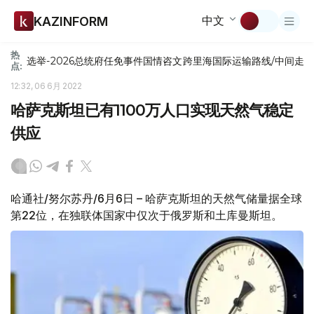
中文
KAZINFORM
热
选举-2026
总统府
任免
事件
国情咨文
跨里海国际运输路线/中间走
点:
12:32, 06 6月 2022
哈萨克斯坦已有1100万人口实现天然气稳定
供应
哈通社/努尔苏丹/6月6日 – 哈萨克斯坦的天然气储量据全球
第22位，在独联体国家中仅次于俄罗斯和土库曼斯坦。