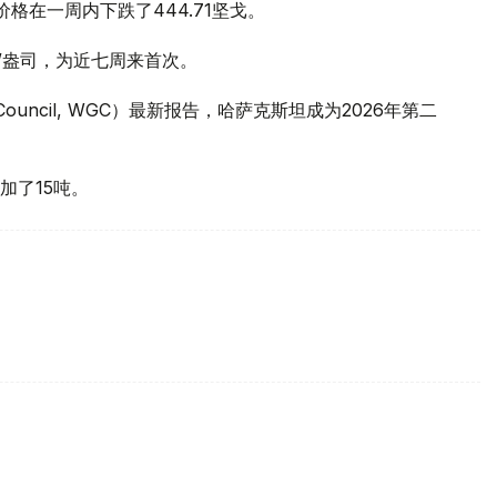
价格在一周内下跌了444.71坚戈。
元/盎司，为近七周来首次。
 Council, WGC）最新报告，哈萨克斯坦成为2026年第二
加了15吨。