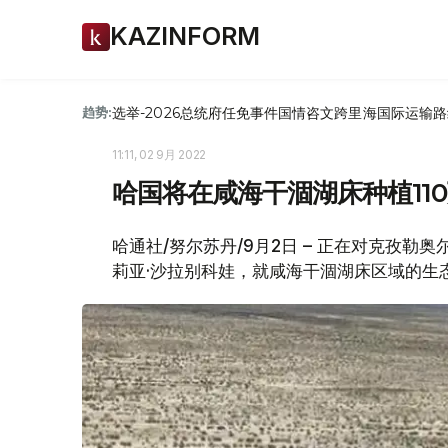
KAZINFORM
选举-2026
总统府
任免
事件
国情咨文
跨里海国际运输路
趋势:
11:11, 02 9月 2022
哈国将在咸海干涸湖床种植11
哈通社/努尔苏丹/9月2日 – 正在对克孜
莉亚·沙拉别科娃，就咸海干涸湖床区域的生