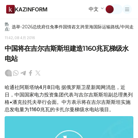
中文
KAZINFORM
热
选举-2026
总统府
任免
事件
国情咨文
跨里海国际运输路线/中间走
点:
11:42, 08 4月 2016
中国将在吉尔吉斯斯坦建造1160兆瓦梯级水
电站
哈通社阿斯塔纳4月8日电 据俄罗斯卫星新闻网消息，近
日，中国国家电力投资集团代表与吉尔吉斯斯坦副总理奥列
格•潘克拉托夫举行会面。中方表示将在吉尔吉斯斯坦实施
总发电量为1160兆瓦的卡扎尔曼梯级水电站项目。