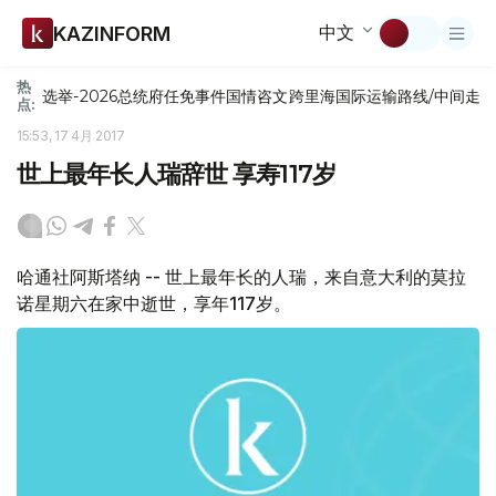
中文
KAZINFORM
热
选举-2026
总统府
任免
事件
国情咨文
跨里海国际运输路线/中间走
点:
15:53, 17 4月 2017
世上最年长人瑞辞世 享寿117岁
哈通社阿斯塔纳 -- 世上最年长的人瑞，来自意大利的莫拉
诺星期六在家中逝世，享年117岁。