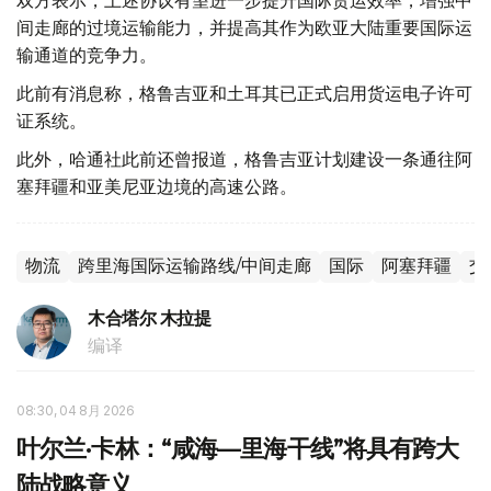
双方表示，上述协议有望进一步提升国际货运效率，增强中
间走廊的过境运输能力，并提高其作为欧亚大陆重要国际运
输通道的竞争力。
此前有消息称，格鲁吉亚和土耳其已正式启用货运电子许可
证系统。
此外，哈通社此前还曾报道，格鲁吉亚计划建设一条通往阿
塞拜疆和亚美尼亚边境的高速公路。
物流
跨里海国际运输路线/中间走廊
国际
阿塞拜疆
交
木合塔尔 木拉提
编译
08:30, 04 8月 2026
叶尔兰·卡林：“咸海—里海干线”将具有跨大
陆战略意义