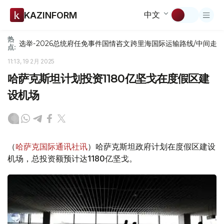
中文
KAZINFORM
热
选举-2026
总统府
任免
事件
国情咨文
跨里海国际运输路线/中间走
点:
11:13, 19 2月 2025
哈萨克斯坦计划投资1180亿坚戈在度假区建
设机场
（
哈萨克国际通讯社讯
）哈萨克斯坦政府计划在度假区建设
机场，总投资额预计达1180亿坚戈。