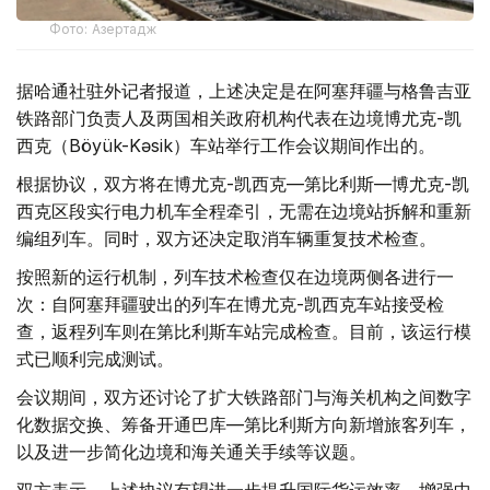
Фото: Азертадж
据哈通社驻外记者报道，上述决定是在阿塞拜疆与格鲁吉亚
铁路部门负责人及两国相关政府机构代表在边境博尤克-凯
西克（Böyük-Kəsik）车站举行工作会议期间作出的。
根据协议，双方将在博尤克-凯西克—第比利斯—博尤克-凯
西克区段实行电力机车全程牵引，无需在边境站拆解和重新
编组列车。同时，双方还决定取消车辆重复技术检查。
按照新的运行机制，列车技术检查仅在边境两侧各进行一
次：自阿塞拜疆驶出的列车在博尤克-凯西克车站接受检
查，返程列车则在第比利斯车站完成检查。目前，该运行模
式已顺利完成测试。
会议期间，双方还讨论了扩大铁路部门与海关机构之间数字
化数据交换、筹备开通巴库—第比利斯方向新增旅客列车，
以及进一步简化边境和海关通关手续等议题。