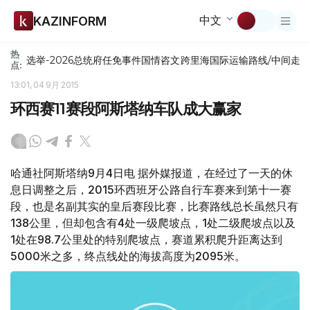
中文
KAZINFORM
热
选举-2026
总统府
任免
事件
国情咨文
跨里海国际运输路线/中间走
点:
13:01, 04 9月 2015
环西赛11赛段阿斯塔纳车队成大赢家
哈通社阿斯塔纳9月4日电 据外媒报道，在经过了一天的休
息日调整之后，2015环西班牙公路自行车赛来到第十一赛
段，也是名副其实的皇后赛段比赛，比赛路线总长虽然只有
138公里，但却包含有4处一级爬坡点，1处二级爬坡点以及
1处在98.7公里处的特别爬坡点，赛道累积爬升距离达到
5000米之多，终点线处的海拔高度为2095米。