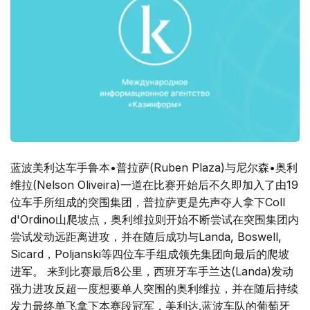
蓝波美利达车手鲁本•普拉萨(Ruben Plaza)与尼尔森•奥利
维拉(Nelson Oliveira)一道在比赛开始后不久即加入了由19
位车手所组成的突围集团，普拉萨更是先声夺人拿下Coll
d'Ordino山爬坡点，奥利维拉则开始不断尝试在突围集团内
尝试发动远距离进攻，并在随后成功与Landa, Boswell,
Sicard，Poljanski等四位车手组成领先集团向最后的爬坡
进军。 来到比赛最后8公里，西班牙车手兰达(Landa)发动
强力进攻反超一度想要单人突围的奥利维拉，并在随后持续
发力最终单飞拿下本赛段冠军，美利达.蓝波车队的葡萄牙