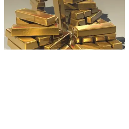
Фото: Pixabay
据哈萨克斯坦国家银行公布的数据，目前1克黄金价格为
61889.33坚戈。
相比一周前的61925.12坚戈，每克下跌35.79坚戈。
世界黄金协会数据显示，2026年上半年国际黄金市场波动
明显。今年1月，国际金价曾12次刷新历史纪录，最高升至
每金衡盎司5405美元；但到6月，金价一度回落至每金衡盎