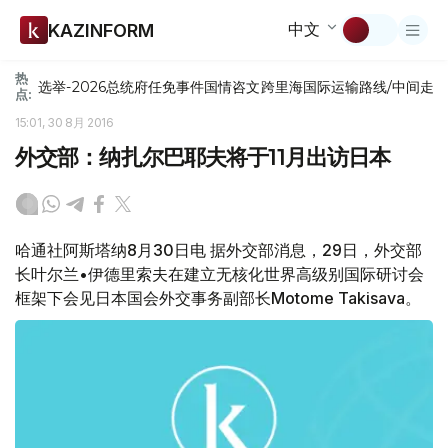
中文
KAZINFORM
热
选举-2026
总统府
任免
事件
国情咨文
跨里海国际运输路线/中间走
点:
15:01, 30 8月 2016
外交部：纳扎尔巴耶夫将于11月出访日本
哈通社阿斯塔纳8月30日电 据外交部消息，29日，外交部
长叶尔兰•伊德里索夫在建立无核化世界高级别国际研讨会
框架下会见日本国会外交事务副部长Motome Takisava。