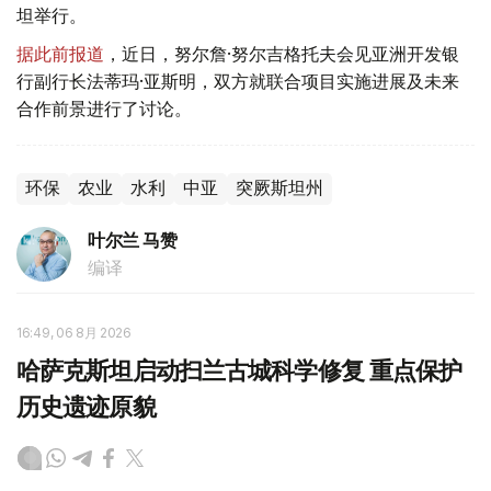
坦举行。
据此前报道
，近日，努尔詹·努尔吉格托夫会见亚洲开发银
行副行长法蒂玛·亚斯明，双方就联合项目实施进展及未来
合作前景进行了讨论。
环保
农业
水利
中亚
突厥斯坦州
叶尔兰 马赞
编译
16:49, 06 8月 2026
哈萨克斯坦启动扫兰古城科学修复 重点保护
历史遗迹原貌