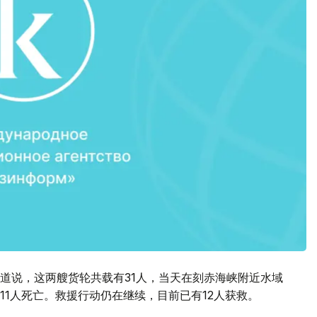
道说，这两艘货轮共载有31人，当天在刻赤海峡附近水域
1人死亡。救援行动仍在继续，目前已有12人获救。