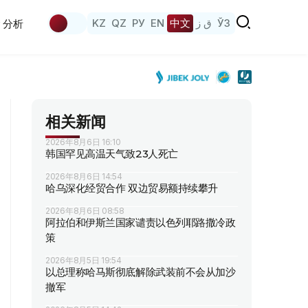
KZ
QZ
РУ
EN
中文
ق ز
ЎЗ
分析
相关新闻
2026年8月6日 16:10
韩国罕见高温天气致23人死亡
2026年8月6日 14:54
哈乌深化经贸合作 双边贸易额持续攀升
2026年8月6日 08:58
阿拉伯和伊斯兰国家谴责以色列耶路撒冷政
策
2026年8月5日 19:54
以总理称哈马斯彻底解除武装前不会从加沙
撤军