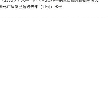
（3330人）水平，但本月5日报告的单日高温疾病患者人
相关死亡病例已超过去年（21例）水平。
列耶路撒冷政策