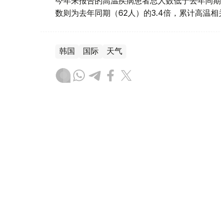
今年来报告的高温疾病患者总人数低于去年同期
数则为去年同期（62人）的3.4倍，累计高温
韩国
国际
天气
木合塔尔 哈力木拉
编译
08:58, 06 8月 2026
阿拉伯和伊斯兰国家谴责以色