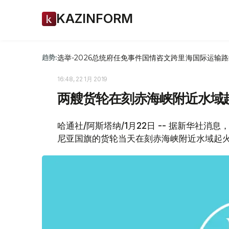
KAZINFORM
选举-2026
总统府
任免
事件
国情咨文
跨里海国际运输路
趋势:
16:48, 22 1月 2019
两艘货轮在刻赤海峡附近水域起
哈通社/阿斯塔纳/1月22日 -- 据新华社
尼亚国旗的货轮当天在刻赤海峡附近水域起火