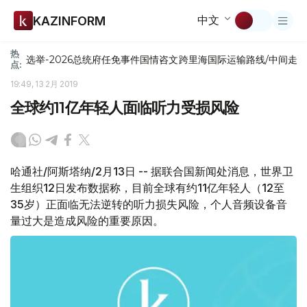
中文
KAZINFORM
热
选举-2026
总统府
任免
事件
国情咨文
跨里海国际运输路线/中间走
点:
19:49, 13 2月 2019
全球约11亿年轻人面临听力受损风险
哈通社/阿斯塔纳/2月13日 -- 据联合国新闻处消息，世界卫
生组织12日发布数据称，目前全球有约11亿年轻人（12至
35岁）正面临无法逆转的听力损失风险，个人音频设备音
量过大是造成风险的重要原因。