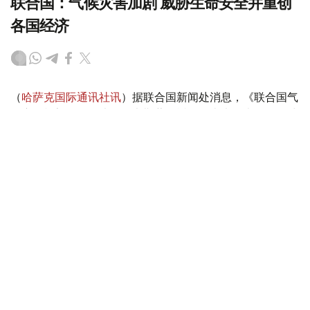
联合国：气候灾害加剧 威胁生命安全并重创
各国经济
（
哈萨克国际通讯社讯
）据联合国新闻处消息，《联合国气
候变化框架公约》执行秘书斯蒂尔近日发表声明表示，全球
各地由气候变化驱动的灾害正在加剧，威胁生命安全并重创
各国经济。他警告说，“气候警报正从四面八方传来，响彻
云霄”。