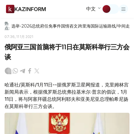
中文
KAZINFORM
热
选举-2026
总统府
任免
事件
国情咨文
跨里海国际运输路线/中间走
点:
07:36, 11 1月 2021
俄阿亚三国首脑将于11日在莫斯科举行三方会
谈
哈通社/莫斯科/1月11日--据俄罗斯卫星网报道，克里姆林宫
新闻局表示，根据俄罗斯总统弗拉基米尔∙普京的倡议，1月
11日，将与阿塞拜疆总统阿利耶夫和亚美尼亚总理帕希尼扬
在莫斯科举行三方会谈。