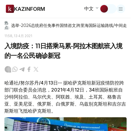
中文
KAZINFORM
热
选举-2026
总统府
任免
事件
国情咨文
跨里海国际运输路线/中间走
点:
11:58, 13 4月 2021
入境防疫：11日搭乘马累-阿拉木图航班入境
的一名公民确诊新冠
哈通社/努尔苏丹/4月13日-- 据哈萨克斯坦新冠疫情防控跨
部门联合委员会消息，2021年4月12日，34班国际航班自
沙特阿拉伯、马尔代夫、阿联酋、埃及、土耳其、格鲁吉
亚、亚美尼亚、俄罗斯、白俄罗斯、乌兹别克斯坦和吉尔吉
斯斯坦飞抵哈萨克斯坦。