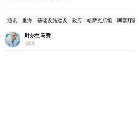
通讯
里海
基础设施建设
政府
哈萨克斯坦
阿塞拜疆
叶尔兰 马赞
编译
16:55, 04 8月 2026
阿尔曼·沙卡利耶夫：哈萨克斯坦将成为陆地
上的新加坡
（
哈萨克国际通讯社讯
）哈萨克斯坦贸易和一体化部部长阿
尔曼·沙卡利耶夫4日在政府会议结束后召开的新闻发布会上
表示，世界贸易格局的变化或将有助于扩大哈萨克斯坦的出
口机遇。