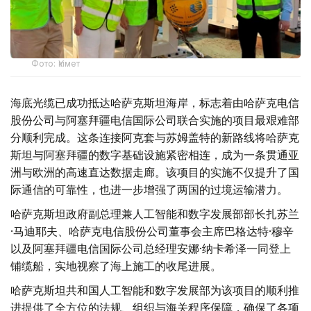
Фото: Үкімет
海底光缆已成功抵达哈萨克斯坦海岸，标志着由哈萨克电信
股份公司与阿塞拜疆电信国际公司联合实施的项目最艰难部
分顺利完成。这条连接阿克套与苏姆盖特的新路线将哈萨克
斯坦与阿塞拜疆的数字基础设施紧密相连，成为一条贯通亚
洲与欧洲的高速直达数据走廊。该项目的实施不仅提升了国
际通信的可靠性，也进一步增强了两国的过境运输潜力。
哈萨克斯坦政府副总理兼人工智能和数字发展部部长扎苏兰
·马迪耶夫、哈萨克电信股份公司董事会主席巴格达特·穆辛
以及阿塞拜疆电信国际公司总经理安娜·纳卡希泽一同登上
铺缆船，实地视察了海上施工的收尾进展。
哈萨克斯坦共和国人工智能和数字发展部为该项目的顺利推
进提供了全方位的法规、组织与海关程序保障，确保了各项