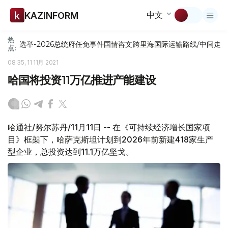
中文
KAZINFORM
热
选举-2026
总统府
任免
事件
国情咨文
跨里海国际运输路线/中间走
点:
08:35, 11 11月 2021
哈国将投资11万亿推进产能建设
哈通社/努尔苏丹/11月11日 -- 在《可持续经济增长国家项
目》框架下，哈萨克斯坦计划到2026年前新建418家生产
型企业，总投资达到11.1万亿坚戈。