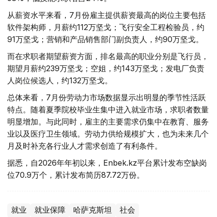
从薪资水平来看，7月份雇主提供薪资最高的岗位主要包括
软件架构师，月薪约112万坚戈；飞行安全工程检验员，约
91万坚戈；营销和产品销售部门副负责人，约90万坚戈。
而在求职者期望薪资方面，排名最高的职业分别是飞行员，
期望月薪约239万坚戈；空姐，约143万坚戈；发电厂负责
人岗位候选人，约132万坚戈。
总体来看，7月份劳动力市场数据显示出明显的季节性活跃
特点。随着夏季院校毕业生集中进入就业市场，求职者数量
明显增加。与此同时，雇主的主要需求仍集中在教育、服务
业以及医疗卫生领域。劳动力供给规模扩大，也为未来几个
月及时补充各行业人才需求创造了有利条件。
据悉，自2026年年初以来，Enbek.kz平台累计发布空缺岗
位70.9万个，累计发布简历87.72万份。
就业
就业保障
哈萨克斯坦
社会