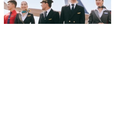
Фото: job.airastana.com
数据显示，飞行员的平均期望月薪约为239万坚戈，空乘人
员约为143万坚戈，发电站站长约为132万坚戈。
从招聘岗位来看，企业开出的最高薪资主要集中在软件架构
师、安全飞行监察工程师和市场营销与销售部门副主管等岗
位。其中，软件架构师平均月薪约112万坚戈，安全飞行监
察工程师约91万坚戈，市场营销与销售部门副主管约90万
坚戈。
与6月相比，7月平台招聘岗位数量下降3.8%，求职简历数
量则增长11.5%。劳动和社会保障部表示，这一变化符合夏