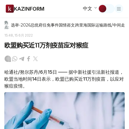
中文
KAZINFORM
热
选举-2026
总统府
任免
事件
国情咨文
跨里海国际运输路线/中间走
点:
15:48, 15 6月 2022
欧盟购买近11万剂疫苗应对猴痘
哈通社/努尔苏丹/6月15日 —— 据中新社援引法新社报道，
欧盟当地时间14日表示，欧盟已购买近11万剂疫苗，以应对
猴痘疫情。