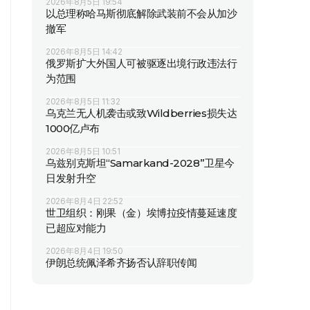
2026年8月5日 19:54
以总理称哈马斯彻底解除武装前不会从加沙
撤军
2026年8月5日 14:42
俄罗斯扩大外国人可被驱逐出境行政违法行
为范围
2026年8月5日 11:32
乌克兰无人机袭击或致Wildberries损失达
1000亿卢布
2026年8月5日 10:51
乌兹别克斯坦“Samarkand-2028”卫星今
日发射升空
2026年8月4日 22:52
世卫组织：刚果（金）埃博拉疫情蔓延速度
已超应对能力
2026年8月4日 19:50
伊朗总统佩泽希齐扬否认辞职传闻