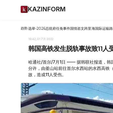
KAZINFORM
选举-2026
总统府
任免
事件
国情咨文
跨里海国际运输路
趋势:
19:42, 01 7月 2022
韩国高铁发生脱轨事故致11人
哈通社/首尔/7月1日 —— 据韩联社报道，
分许，由釜山站前往首尔水西站的水西高铁（
故，造成11人受伤。