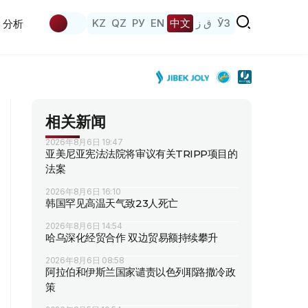
KZ
QZ
РУ
EN
中文
ق ز
ЎЗ
分析
相关新闻
2026年8月6日 19:47
亚美尼亚宪法法院将审议有关TRIPP项目的
法案
2026年8月6日 16:10
韩国罕见高温天气致23人死亡
2026年8月6日 14:54
哈乌深化经贸合作 双边贸易额持续攀升
2026年8月6日 08:58
阿拉伯和伊斯兰国家谴责以色列耶路撒冷政
策