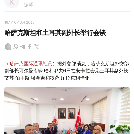
编译
18:17, 07 8月 2026
哈萨克斯坦和土耳其副外长举行会谈
（
哈萨克国际通讯社讯
）据外交部消息，哈萨克斯坦外交部
副部长阿尔曼·伊萨哈利耶夫6日在安卡拉会见土耳其副外长
艾莎·伯里斯·埃金吉和穆萨·库拉克利卡亚。