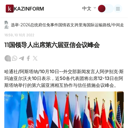
中文
KAZINFORM
热
选举-2026
总统府
任免
事件
国情咨文
跨里海国际运输路线/中间走
点:
16:59, 10 10月 2022
11国领导人出席第六届亚信会议峰会
哈通社/阿斯塔纳/10月10日--外交部新闻发言人阿伊别克·斯
玛迪亚尔沃夫10日表示，近50各代表团将出席12-13日在阿
斯塔纳举行的第六届亚洲相互协作与信任措施会议峰会。