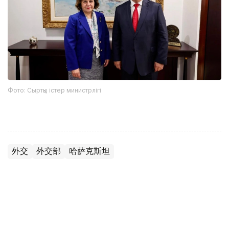
Фото: Сыртқы істер министрлігі
外交
外交部
哈萨克斯坦
木合塔尔 哈力木拉
编译
21:53, 05 8月 2026