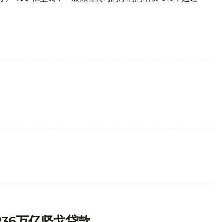
.236万亿坚戈贷款