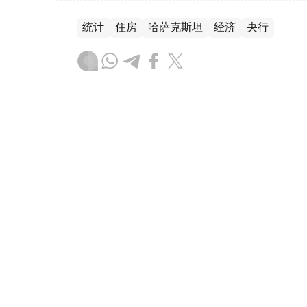
统计
住房
哈萨克斯坦
经济
央行
木合塔尔 哈力木拉
编译
08:31, 31 7月 2026
哈萨克斯坦是全球五大黄金购
（哈萨克国际通讯社讯）根据世界黄金协会（Worl
坦成为2026年第二季度全球央行黄金购买